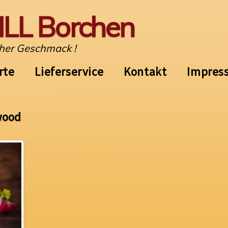
LL Borchen
cher Geschmack !
rte
Lieferservice
Kontakt
Impres
wood